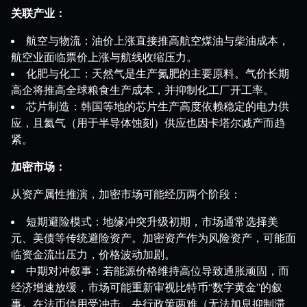
关联产业：
航空与物流：油价上涨直接推高航空煤油与柴油成本，
航空业面临票价上涨与航线收缩压力。
化肥与化工：天然气是生产氮肥的主要原料。气价长期
高企将推高全球粮食生产成本，并抑制化工厂开工率。
芯片制造：韩国等地的芯片生产高度依赖稳定的电力供
应，且氦气（用于半导体蚀刻）供应也因卡塔尔减产而趋
紧。
加密市场：
从资产属性推演，加密市场可能经历两个阶段：
短期避险模式：地缘冲突升级初期，市场通常选择美
元、美债等传统避险资产。加密资产作为风险资产，可能面
临资金流出压力，价格波动加剧。
中期对冲叙事：若能源价格维持高位导致通胀顽固，而
经济增速放缓，市场可能重新审视比特币“数字黄金”的叙
事。在法币信用受冲击、央行政策两难（无法加息抑制滞