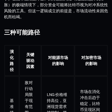
胀）的极端情境下，部分资金可能将比特币视为对冲系统性
风险的工具。但这一逻辑成立的前提是，市场流动性未因危
机而枯竭。
三种可能路径
演
关键
化
对能源市场
对加密市场
驱动
路
的影响
的影响
因素
径
敌对
行动
市场在消化
局限
LNG 价格维
冲击后趋于
基
于现
持高位，亚
稳定，比特
准
有范
洲现货需求
币呈现区间