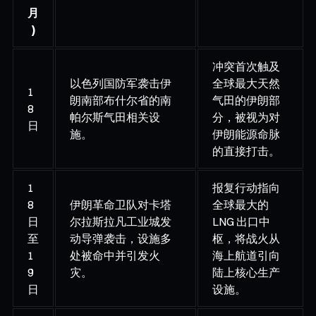
月
)
冲突首次触及
以色列国防军袭击伊
全球最大天然
1
朗南部布什尔省的南
气田的伊朗部
8
帕尔斯气田相关设
分，被视为对
日
施。
伊朗能源命脉
的直接打击。
1
报复行动指向
8
伊朗革命卫队对卡塔
全球最大的
日
尔拉斯拉凡工业城发
LNG 出口中
至
动导弹袭击，设施多
枢，将战火从
1
处被命中并引发火
海上航道引向
9
灾。
陆上核心生产
日
设施。