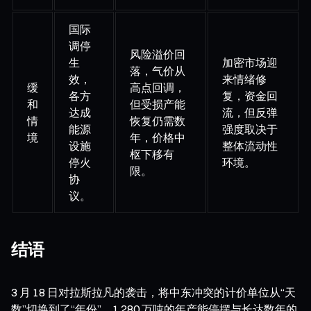
国际
调停
风险溢价回
生
加密市场迎
落，气价从
效，
来情绪修
缓
高点回调，
各方
复，资金回
和
但受损产能
达成
流，但反弹
情
恢复仍需数
能源
强度取决于
境
年，价格中
设施
整体流动性
枢下移有
停火
环境。
限。
协
议。
结语
3 月 18 日对拉斯拉凡的袭击，将中东冲突的计价单位从“天
数”切换到了“年份”。1,280 万吨的年产能停摆与长达数年的