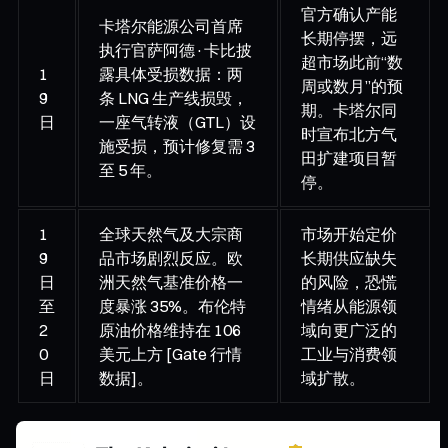
官方确认产能
卡塔尔能源公司首席
长期停摆，远
执行官萨阿德·卡比披
超市场此前“数
1
露具体受损数据：两
周或数月”的预
9
条 LNG 生产线损毁，
期。卡塔尔同
日
一座气转液（GTL）设
时宣布北方气
施受损，预计修复需 3
田扩建项目暂
至 5 年。
停。
1
全球天然气及大宗商
市场开始定价
9
品市场剧烈反应。欧
长期供应缺失
日
洲天然气基准价格一
的风险，恐慌
至
度暴涨 35%。布伦特
情绪从能源领
2
原油价格维持在 106
域向更广泛的
0
美元上方 [Gate 行情
工业与消费领
日
数据]。
域扩散。