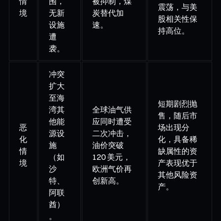
情
围，
被抑制，煤
震荡，与美
境
无新
炭替代加
股相关性保
设施
速。
持高位。
遭
袭。
冲突
扩大
至海
短期剧烈抛
湾其
全球油气供
售，随后市
他能
应同时遭受
恶
场出现分
源设
二次冲击，
化
化，具备稀
施
油价突破
情
缺属性的资
（如
120 美元，
境
产表现优于
沙
欧洲气价再
其他风险资
特、
创新高。
产。
阿联
酋）
。