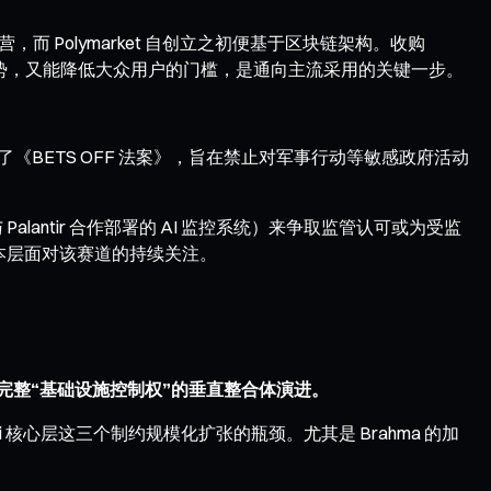
营，而 Polymarket 自创立之初便基于区块链架构。收购
优势，又能降低大众用户的门槛，是通向主流采用的关键一步。
r 提出了《BETS OFF 法案》，旨在禁止对军事行动等敏感政府活动
lantir 合作部署的 AI 监控系统）来争取监管认可或为受监
示出资本层面对该赛道的持续关注。
向拥有完整“基础设施控制权”的垂直整合体演进。
 核心层这三个制约规模化扩张的瓶颈。尤其是 Brahma 的加