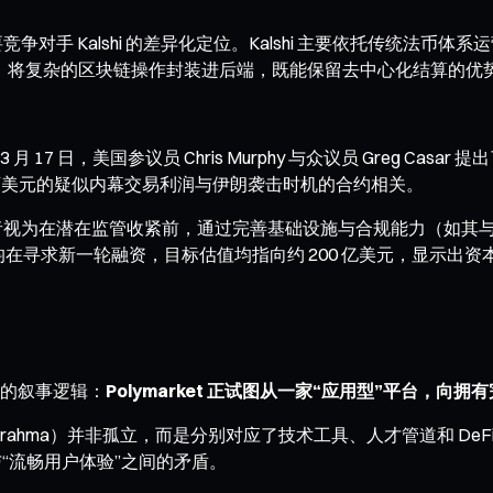
争对手 Kalshi 的差异化定位。Kalshi 主要依托传统法币体系运
者认为，将复杂的区块链操作封装进后端，既能保留去中心化结算的
日，美国参议员 Chris Murphy 与众议员 Greg Casa
 万美元的疑似内幕交易利润与伊朗袭击时机的合约相关。
察者视为在潜在监管收紧前，通过完善基础设施与合规能力（如其与 Pa
alshi 均在寻求新一轮融资，目标估值均指向约 200 亿美元，显
的叙事逻辑：
Polymarket 正试图从一家“应用型”平台，
rahma）并非孤立，而是分别对应了技术工具、人才管道和 DeFi
”与“流畅用户体验”之间的矛盾。