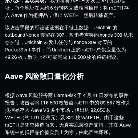
第六步：套现离场。
攻击者将 rsETH 分发至 8 个预置地
址，每个地址在大约 6 分钟内完成相同操作：将 rsETH 存
入 Aave 作为抵押品，借出 WETH，然后转移资产。
该攻击手段的可验证证据在于链上数据：Unichain 的
outboundNonce 停留在 307，攻击者声称的 nonce 308 从未
存在过，Unichain 未发出任何与 nonce 308 对应的
PacketSent 事件；而 Unichain 上的 rsETH 总供应量仅为
49.26 枚，数学上不可能完成 116,500 枚的跨链销毁。
Aave 风险敞口量化分析
根据 Aave 风险服务商 LlamaRisk 于 4 月 21 日发布的事件
报告，攻击者将 116,500 枚被盗 rsETH 中的 89,567 枚作为
抵押品存入 Aave V3 多个市场，借出约 82,650 枚
WETH（约 1.91 亿美元）及 821 枚 wstETH。由于这些
rsETH 是凭空铸造而来，无真实底层资产支持，其在 Aave
系统中的抵押品价值实质上为零，由此产生坏账。