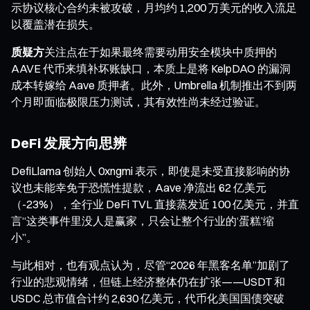
示协议核心合约未被攻破，月均约 1,200 万美元的收入流足
以覆盖潜在损失。
质疑方
关注点在于如果最终需要动用安全模块中质押的
AAVE 代币来填补坏账缺口，本质上是将 KelpDAO 的漏洞
成本转嫁给 Aave 质押者。此外，Umbrella 机制推出不到两
个月即面临极限压力测试，其有效性尚未经过验证。
DeFi 发展方向思辨
DefiLlama 创始人 0xngmi 表示，即使是未受直接影响的协
议也未能幸免于恐慌性提款，Aave 净流出 62 亿美元
（-23%），全行业 DeFi TVL 直接蒸发近 100 亿美元，并直
言“这类事件里没人是赢家，只会让整个行业的‘蛋糕’缩
小”。
与此相对，也有观点认为，尽管“2026 年黑客名单”加剧了
行业的悲观情绪，但链上经济整体仍在扩张——USDT 和
USDC 总市值合计约 2,630 亿美元，代币化美国国债突破