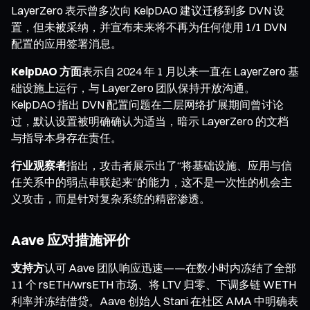
LayerZero 表示曾多次向 KelpDAO 建议迁移到多 DVN 设
置，但未被采纳，并宣布未来将不再为任何使用 1/1 DVN
配置的应用签署消息。
KelpDAO 方面
表示自 2024 年 1 月以来一直在 LayerZero 基
础设施上运行，与 LayerZero 团队保持开放沟通。
KelpDAO 指出 DVN 配置问题在二层网络扩展期间曾讨论
过，默认设置被明确确认为适当，暗示 LayerZero 的文档
与指导本身存在责任。
行业观察者
指出，攻击者展示出了“将基础设施、应用与信
任关系中的弱点串联起来”的能力，这不是一次性的机会主
义攻击，而是针对复杂系统的精密渗透。
Aave 应对措施评价
支持方
认可 Aave 团队响应迅速——在数小时内冻结了全部
11 个 rsETH/wrsETH 市场、将 LTV 归零、下调多链 WETH
利率并冻结借贷。Aave 创始人 Stani 在社区 AMA 中明确表