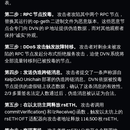
表。
第二步：RPC 节点投毒。
攻击者攻陷其中两个 RPC 节点，
替换其运行的 op-geth 二进制文件为恶意版本。这些恶意节
点会专门向 DVN 的 IP 地址提供伪造数据，而对其他观察者
保持“诚实”外观。
第三步：DDoS 攻击触发故障转移。
攻击者对剩余未被攻
陷的 RPC 节点发起分布式拒绝服务攻击，迫使 DVN 系统将
全部流量转移到已被投毒的节点。
第四步：发送伪造跨链消息。
攻击者提交了一条声称源自
KelpDAO Unichain 部署的伪造跨链消息。DVN 依据被投毒
节点提供的虚假链上状态数据，确认了这条消息的有效性。
2/3 多重签名法定人数通过后，伪造消息被认证为合法。
第五步：在以太坊主网释放 rsETH。
攻击者调用
commitVerification() 和 lzReceive() 函数，触发以太坊上的
rsETH OFT 适配器向攻击者地址释放 116,500 枚 rsETH。