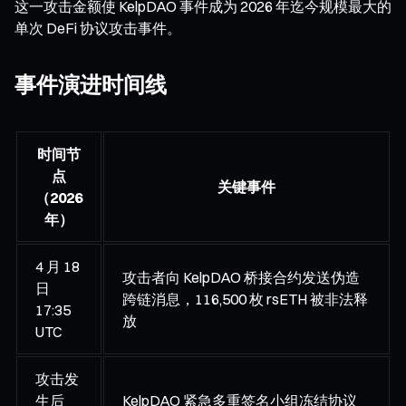
这一攻击金额使 KelpDAO 事件成为 2026 年迄今规模最大的
单次 DeFi 协议攻击事件。
事件演进时间线
时间节
点
关键事件
（2026
年）
4 月 18
攻击者向 KelpDAO 桥接合约发送伪造
日
跨链消息，116,500 枚 rsETH 被非法释
17:35
放
UTC
攻击发
生后
KelpDAO 紧急多重签名小组冻结协议