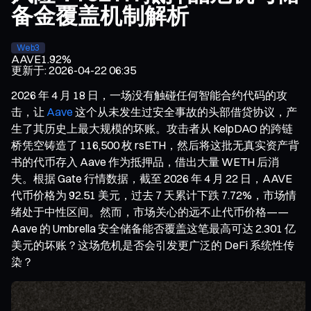
备金覆盖机制解析
Web3
AAVE
1.92%
更新于
:
2026-04-22 06:35
2026 年 4 月 18 日，一场没有触碰任何智能合约代码的攻
击，让
Aave
这个从未发生过安全事故的头部借贷协议，产
生了其历史上最大规模的坏账。攻击者从 KelpDAO 的跨链
桥凭空铸造了 116,500 枚 rsETH，然后将这批无真实资产背
书的代币存入 Aave 作为抵押品，借出大量 WETH 后消
失。根据 Gate 行情数据，截至 2026 年 4 月 22 日，AAVE
代币价格为 92.51 美元，过去 7 天累计下跌 7.72%，市场情
绪处于中性区间。然而，市场关心的远不止代币价格——
Aave 的 Umbrella 安全储备能否覆盖这笔最高可达 2.301 亿
美元的坏账？这场危机是否会引发更广泛的 DeFi 系统性传
染？