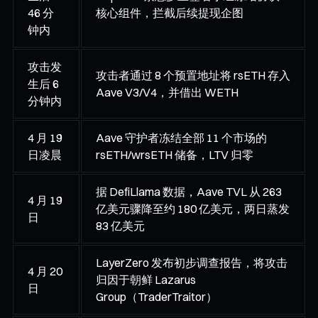
46 分
核心组件，拦截后续提现企图
钟内
攻击发
攻击者通过 8 个预置地址将 rsETH 存入
生后 6
Aave V3/V4，并借出 WETH
分钟内
4 月 19
Aave 守护者冻结全部 11 个市场的
日凌晨
rsETH/wrsETH 储备，LTV 归零
据 DefiLlama 数据，Aave TVL 从 263
4 月 19
亿美元骤降至约 180 亿美元，两日蒸发
日
83 亿美元
LayerZero 发布初步调查报告，将攻击
4 月 20
归因于朝鲜 Lazarus
日
Group（TraderTraitor）