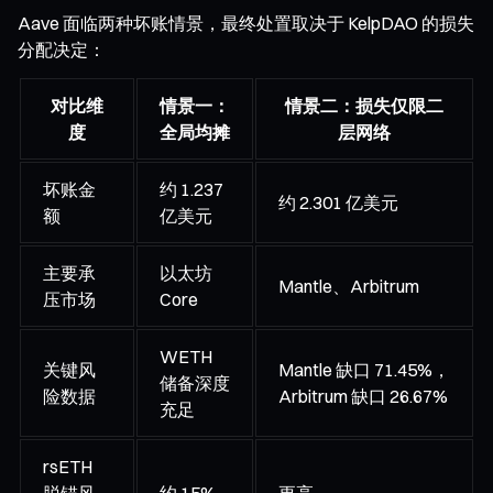
Aave 面临两种坏账情景，最终处置取决于 KelpDAO 的损失
分配决定：
对比维
情景一：
情景二：损失仅限二
度
全局均摊
层网络
坏账金
约 1.237
约 2.301 亿美元
额
亿美元
主要承
以太坊
Mantle、Arbitrum
压市场
Core
WETH
关键风
Mantle 缺口 71.45%，
储备深度
险数据
Arbitrum 缺口 26.67%
充足
rsETH
脱锚风
约 15%
更高