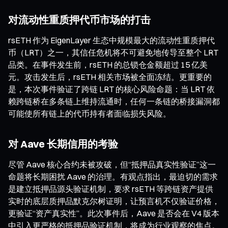
对流动性重质押代币市场的打击
rsETH 作为 EigenLayer 生态中规模最大的流动性重质押代
币（LRT）之一，其信任危机将不可避免地传导至整个 LRT
品类。在事件发生前，rsETH 的总锁仓金额超过 15 亿美
元。攻击发生后，rsETH 相关市场被全面冻结。更重要的
是，本次事件验证了跨链 LRT 的核心风险命题：当 LRT 依
赖跨链桥在多条链上维持流通时，任何一条链的桥接漏洞都
可能使所有链上的代币持有者面临损失风险。
对 Aave 长期信用的考验
尽管 Aave 核心合约未被攻破，但“抵押品真实性验证”这一
命题将长期困扰 Aave 的治理。有观点指出，最迫切的需求
是建立抵押品源头验证机制，要求 rsETH 等跨链资产提供
实时的底层质押品默克尔树证明，让预言机不仅验证价格，
更验证“资产真实性”。此次事件后，Aave 是否会在 V4 版本
中引入更严格的抵押品验证机制，将成为行业观察的焦点。