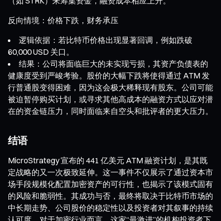
（如 STRK）来筹集资金，融资成本相应上升。
反向情境：价格下跌，财务承压
逻辑依据：若比特币价格出现显著回调，例如跌破
60,000 USD 关口。
结果：公司将面临巨大的未实现亏损，其资产负债表的
健康度受到严峻考验。股价的大幅下跌将使得通过 ATM 发
行普通股变得困难，因为这会极大稀释现有股东。公司可能
被迫暂停购买计划，或寻求其他高成本的融资方式以应对潜
在的资金链压力，同时面临来自空头和批评者的更大压力。
结语
MicroStrategy 宣布的 441 亿美元 ATM 融资计划，是其既
定战略的又一次极致延伸。这一事件不仅展示了通过资本市
场手段规模化配置加密资产的可行性，也揭示了该模式固有
的风险和脆弱性。其成功与否，最终将取决于比特币市场的
中长期走势、公司股价的稳定性以及投资者对其叙事的持续
认可度。对于加密行业而言，这家“最激进”的机构投资者下