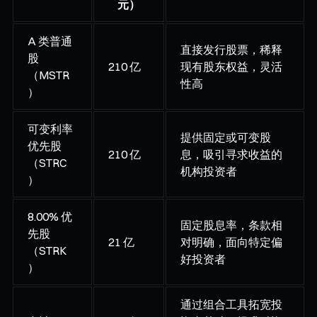
元）
A 类普通
直接发行股票，稀释
股
210 亿
现有股东权益，灵活
（MSTR
性高
）
可变利率
提供固定或可变股
优先股
210 亿
息，吸引寻求收益的
（STRC
机构投资者
）
8.00% 优
固定股息率，条款相
先股
21 亿
对明确，面向特定偏
（STRK
好投资者
）
通过组合工具拓宽投