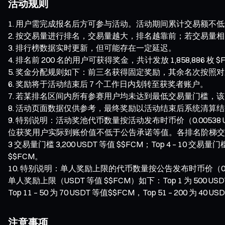
活动规则
用户需完成报名后方可参与活动。活动期间累计交易额不低于 1
按交易量进行排名，交易量越大，排名越靠前；若交易量相
排行榜数据实时更新，但可能存在一定延迟。
排名前 200 名的用户可获得奖金，共计发放 1,858,886 枚 $F
奖金分配规则如下：前三名获得固定奖励，其余名次按照对
奖励将于活动结束后 7 个工作日内划转至获奖者账户。
若某排名区间内所有参赛用户均未达到最低交易量门槛，该
活动页面数据仅供参考，最终奖励以活动结束后系统清算结
特别说明：活动奖池代币数量按活动发布时币价（0.00538 US
位获奖用户实际到账价值不低于公告承诺等值。各排名阶梯交易量门槛（USDT
3 交易量门槛 3,200 USDT 等值 $$FCM；Top 4 – 10 交易量门槛 
$$FCM。
特别说明：单人奖励上限的代币数量按公告发布时币价（0.005
单人奖励上限（USDT 等值 $$FCM）如下：Top 1 为 500 USDT 等值
Top 11 – 50 为 70 USDT 等值$$FCM，Top 51 – 200 为 40 
注意事项