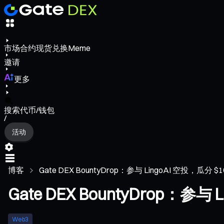
市场
合约
现货
兑换
Meme
邀请
更多
搜索代币/钱包
/
活动
博客
Gate DEX BountyDrop：参与 LingoAI 空投，瓜分 $10.
Gate DEX BountyDrop：参与 
Web3