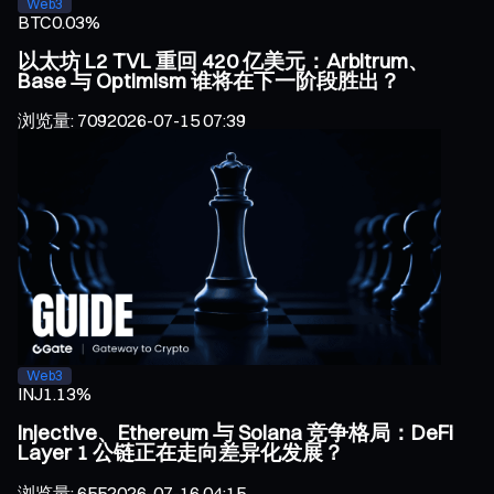
Web3
BTC
0.03%
以太坊 L2 TVL 重回 420 亿美元：Arbitrum、
Base 与 Optimism 谁将在下一阶段胜出？
浏览量
:
709
2026-07-15 07:39
Web3
INJ
1.13%
Injective、Ethereum 与 Solana 竞争格局：DeFi
Layer 1 公链正在走向差异化发展？
浏览量
:
655
2026-07-16 04:15