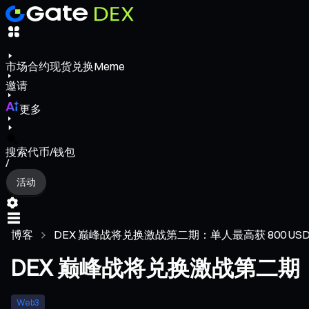
市场
合约
现货
兑换
Meme
邀请
更多
搜索代币/钱包
/
活动
博客
DEX 巅峰战将兑换激战第二期：单人最高获 800 USD
DEX 巅峰战将兑换激战第二期：单
Web3