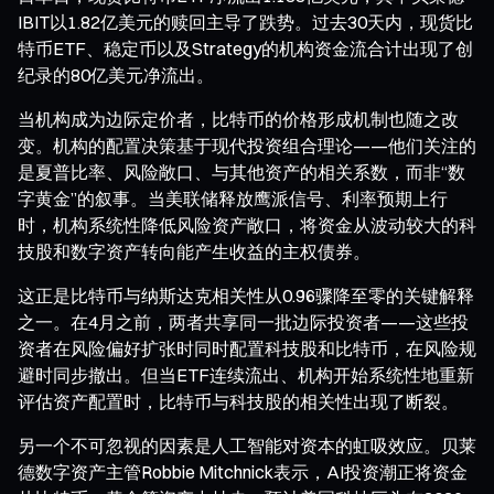
IBIT以1.82亿美元的赎回主导了跌势。过去30天内，现货比
特币ETF、稳定币以及Strategy的机构资金流合计出现了创
纪录的80亿美元净流出。
当机构成为边际定价者，比特币的价格形成机制也随之改
变。机构的配置决策基于现代投资组合理论——他们关注的
是夏普比率、风险敞口、与其他资产的相关系数，而非“数
字黄金”的叙事。当美联储释放鹰派信号、利率预期上行
时，机构系统性降低风险资产敞口，将资金从波动较大的科
技股和数字资产转向能产生收益的主权债券。
这正是比特币与纳斯达克相关性从0.96骤降至零的关键解释
之一。在4月之前，两者共享同一批边际投资者——这些投
资者在风险偏好扩张时同时配置科技股和比特币，在风险规
避时同步撤出。但当ETF连续流出、机构开始系统性地重新
评估资产配置时，比特币与科技股的相关性出现了断裂。
另一个不可忽视的因素是人工智能对资本的虹吸效应。贝莱
德数字资产主管Robbie Mitchnick表示，AI投资潮正将资金