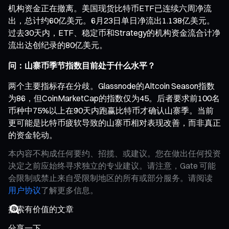
机构资金正在撤离。美国现货比特币ETF已连续六周净流
出，总计约60亿美元。6月23日单日净流出1.138亿美元。
过去30天内，ETF、稳定币和Strategy的机构资金流合计净
流出达创纪录的80亿美元。
问：山寨币季节指数目前处于什么水平？
两个主要指标存在分歧。Glassnode的Altcoin Season指数
为86，但CoinMarketCap的指数仅为45。后者要求前100名
币种中75%以上在90天内跑赢比特币才确认山寨季。当前
更可能是比特币疲软导致的山寨币相对表现改善，而非真正
的资金轮动。
本内容不构成任何要约、招揽、或建议。您在做出任何投资
决定之前应始终寻求独立的专业建议。请注意，Gate 可能
会限制或禁止来自受限制地区的所有或部分服务。请阅读
用户协议
了解更多信息。
分享一下