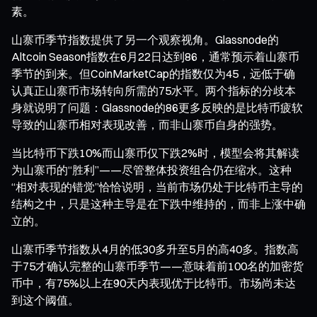
素。
山寨币季节指数提供了另一个观察视角。Glassnode的
Altcoin Season指数在6月22日达到86，通常预示着山寨币
季节的到来。但CoinMarketCap的指数仅为45，远低于确
认真正山寨币市场转向所需的75水平。两个指标的分歧本
身就说明了问题：Glassnode的86更多反映的是比特币疲软
导致的山寨币相对表现改善，而非山寨币自身的强势。
当比特币下跌10%而山寨币仅下跌2%时，模型会将其解读
为山寨币的“胜利”——尽管整体投资组合仍在缩水。这种
“相对表现的错觉”恰恰说明，当前市场仍处于比特币主导的
结构之中，只是这种主导是在下跌中维持的，而非上涨中确
立的。
山寨币季节指数从4月的低30多升至5月的高40多。指数高
于75才确认完整的山寨币季节——意味着前100名的加密货
币中，有75%以上在90天内表现优于比特币。市场尚未达
到这个阈值。