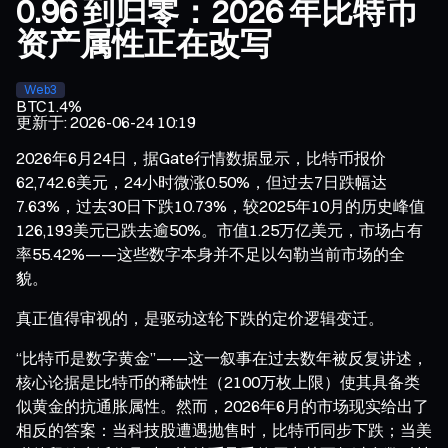
0.96 到归零：2026 年比特币
资产属性正在改写
Web3
BTC
1.4%
更新于
:
2026-06-24 10:19
2026年6月24日，据Gate行情数据显示，比特币报价
62,742.6美元，24小时微涨0.50%，但过去7日跌幅达
7.63%，过去30日下跌10.73%，较2025年10月的历史峰值
126,193美元已跌去逾50%。市值1.25万亿美元，市场占有
率55.42%——这些数字本身并不足以勾勒当前市场的全
貌。
真正值得审视的，是驱动这轮下跌的定价逻辑变迁。
“比特币是数字黄金”——这一叙事在过去数年被反复讲述，
核心论据是比特币的稀缺性（2100万枚上限）使其具备类
似黄金的抗通胀属性。然而，2026年6月的市场现实给出了
相反的答案：当科技股遭遇抛售时，比特币同步下跌；当美