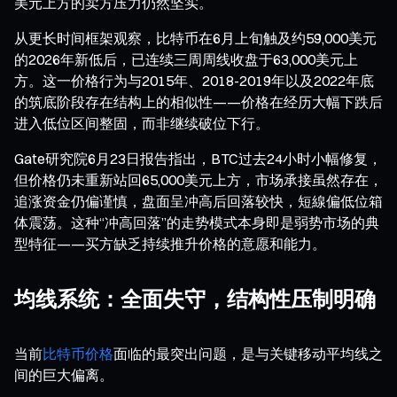
美元上方的卖方压力仍然坚实。
从更长时间框架观察，比特币在6月上旬触及约59,000美元
的2026年新低后，已连续三周周线收盘于63,000美元上
方。这一价格行为与2015年、2018-2019年以及2022年底
的筑底阶段存在结构上的相似性——价格在经历大幅下跌后
进入低位区间整固，而非继续破位下行。
Gate研究院6月23日报告指出，BTC过去24小时小幅修复，
但价格仍未重新站回65,000美元上方，市场承接虽然存在，
追涨资金仍偏谨慎，盘面呈冲高后回落较快，短線偏低位箱
体震荡。这种“冲高回落”的走势模式本身即是弱势市场的典
型特征——买方缺乏持续推升价格的意愿和能力。
均线系统：全面失守，结构性压制明确
当前
比特币价格
面临的最突出问题，是与关键移动平均线之
间的巨大偏离。