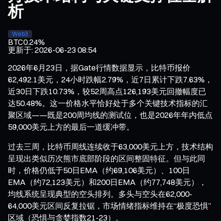
析
Web3
BTC
0.24%
更新于
:
2026-06-23 08:54
2026年6月23日，据Gate行情数据显示，比特币报价
62,492.1美元，24小时跌幅2.79%，近7日累计下跌7.63%，
近30日下跌10.73%，较52周高点126,193美元回撤幅度已
达50.48%。这一价格水平恰好处于多个关键技术指标的汇
聚区域——既是200周均线的测试位，也是2026年年内低点
59,000美元上方的最后一道缓冲带。
过去三周，比特币周线连续收于63,000美元上方，技术结构
呈现出类似历次熊市底部阶段的区间整固特征。但与此同
时，价格仍低于50日EMA（约69,106美元）、100日
EMA（约72,123美元）和200日EMA（约77,748美元），
均线系统呈现典型的空头排列。多头与空头在62,000-
64,000美元区间反复拉锯，市场情绪指标维持在“极度恐惧”
区域（恐惧与贪婪指数21-23）。