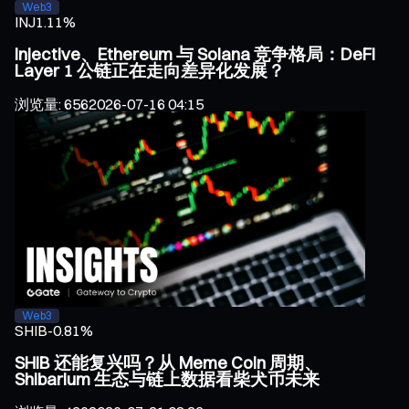
Web3
INJ
1.11%
Injective、Ethereum 与 Solana 竞争格局：DeFi
Layer 1 公链正在走向差异化发展？
浏览量
:
656
2026-07-16 04:15
Web3
SHIB
-0.81%
SHIB 还能复兴吗？从 Meme Coin 周期、
Shibarium 生态与链上数据看柴犬币未来