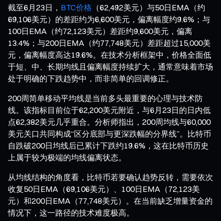
截至6月23日，
BTC价格
（62,492美元）与50日EMA（约
69,106美元）的差距约为6,600美元，偏离幅度约9.6%；与
100日EMA（约72,123美元）差距约9,600美元，偏离
13.4%；与200日EMA（约77,748美元）差距超过15,000美
元，偏离幅度高达19.6%。在技术分析框架中，价格全面低
于短、中、长期均线且偏离幅度持续扩大，通常意味着市场
处于明确的下跌趋势中，而非简单的回调修正。
200周简单移动平均线是当前多头最重要的心理与技术防
线。该指标目前位于62,200美元附近，与6月23日的日内低
点62,382美元几乎重合。分析师指出，200周均线与60,000
美元关口共同构成“区分底部与更深跌幅的分界线”。比特币
自跌破200日均线后已累计下跌约19.6%，这在比特币历史
上属于较为极端的均线偏离状态。
从均线结构的角度看，比特币若要确认趋势反转，需要依次
收复50日EMA（69,106美元）、100日EMA（72,123美
元）和200日EMA（77,748美元）。在当前缺乏增量资金的
情况下，这一路径的技术难度极高。