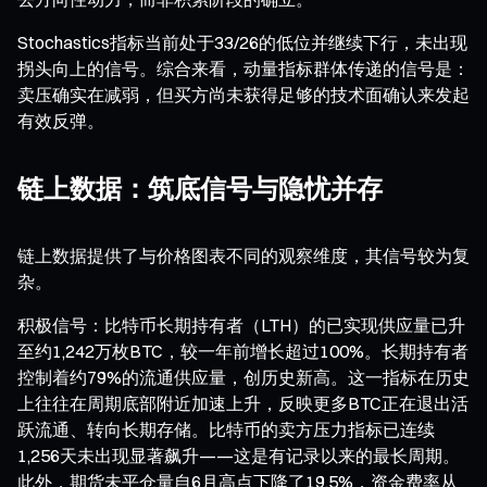
Stochastics指标当前处于33/26的低位并继续下行，未出现
拐头向上的信号。综合来看，动量指标群体传递的信号是：
卖压确实在减弱，但买方尚未获得足够的技术面确认来发起
有效反弹。
链上数据：筑底信号与隐忧并存
链上数据提供了与价格图表不同的观察维度，其信号较为复
杂。
积极信号：比特币长期持有者（LTH）的已实现供应量已升
至约1,242万枚BTC，较一年前增长超过100%。长期持有者
控制着约79%的流通供应量，创历史新高。这一指标在历史
上往往在周期底部附近加速上升，反映更多BTC正在退出活
跃流通、转向长期存储。比特币的卖方压力指标已连续
1,256天未出现显著飙升——这是有记录以来的最长周期。
此外，期货未平仓量自6月高点下降了19.5%，资金费率从