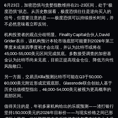
6月23日，加密恐惧与贪婪指数维持在21-23区间，处于“极
度恐惧”状态。从历史数据看，极度恐惧往往是逆向买入的
信号，但需要注意的是——极度恐惧可以持续很长时间，并
不必然意味着立即反转。
机构投资者的观点分歧明显。Finality Capital合伙人David
Grider表示，该机构预计本轮市场底部可能要到2026年第三
季度末或第四季度初才会出现，并认为比特币或将在
45,000-55,000美元区间完成筑底。多数接受调查的加密基
金认为比特币尚未见底，目前正提高现金仓位、降低方向性
风险敞口。
另一方面，交易员Killa预测比特币可能在Q3于50,000-
60,000美元附近形成宏观底部。Glassnode联合创始人基于
历史估值模型指出，46,000-54,000美元被视为更高概率的
底部区间。
值得关注的是，年初多家机构给出的乐观预测——渣打银行
坚持150,000美元的2026年目标价——与现实价格之间已形