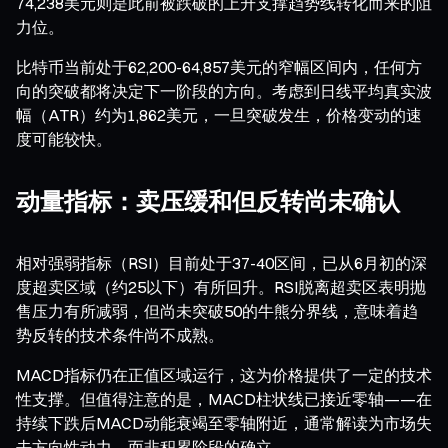
74,238美元则是此前被跌破的上升支撑趋势线转化而来的阻
力位。
比特币当前处于62,200-64,857美元的窄幅区间内，任何方
向的突破都将决定下一阶段的方向。考虑到日线平均真实波
幅（ATR）约为1,862美元，一旦突破发生，价格变动的速
度可能较快。
动量指标：卖压缓和但反转尚未确认
相对强弱指标（RSI）目前处于37-40区间，已从6月初的深
度超卖区域（约25以下）有所回升。RSI脱离超卖区表明抛
售压力有所减弱，但尚未突破50的牛熊分界线，意味着趋
势反转的技术条件尚不成熟。
MACD指标仍在正值区域运行，这为价格提供了一定的技术
性支撑。但值得注意的是，MACD柱状线已接近零轴——在
持续下跌后MACD动能衰竭至零轴附近，通常解读为市场失
去方向性动力，而非积累阶段的确立。