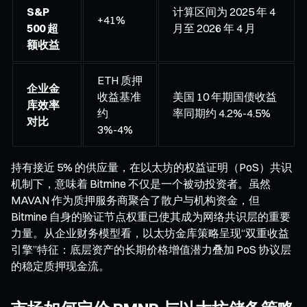
S&P
计算区间为 2025 年 4
+41%
500 超
月至 2026 年 4 月
额收益
ETH 质押
企业金
收益基准
美国 10 年期国债收益
库效率
约
率同期约 4.2%-4.5%
对比
3%-4%
持有接近 5% 的供应量，在以太坊的权益证明（PoS）共识
机制下，意味着 Bitmine 不仅是一个被动投资者。虽然
MAVAN 作为质押服务商聚合了散户与机构资金，但
Bitmine 自身的验证节点权重已使其成为网络共识层的重要
力量。从企业财务模型看，以太坊金库策略呈现“双重收益
引擎”特征：底层资产的长期价格增值潜力叠加 PoS 协议层
的稳定质押现金流。