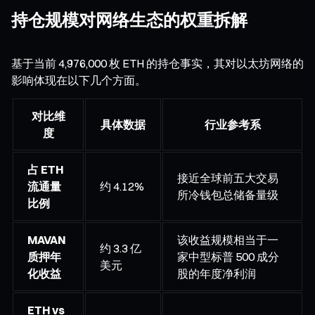
持仓规模对网络生态的权重拆解
基于当前 4,976,000 枚 ETH 的持仓事实，其对以太坊网络的
影响体现在以下几个方面。
对比维
具体数据
行业参考系
度
占 ETH
接近全球前五大交易
流通量
约 4.12%
所冷钱包总储备量级
比例
MAVAN
该收益规模相当于一
约 3.3 亿
质押年
家中型标普 500 成分
美元
化收益
股的年度净利润
ETH vs