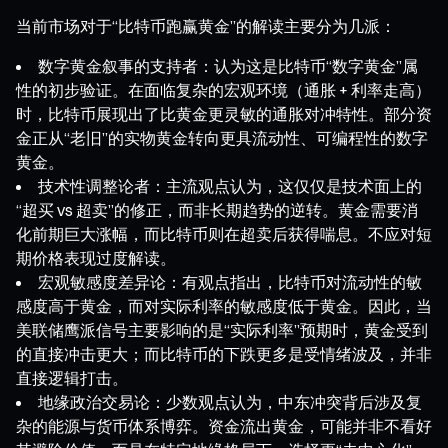
当前市场对于“比特币跑赢黄金”的解读主要分为几派：
数字黄金叙事的支持者：认为这是比特币“数字黄金”属
性的初步验证。在面临复杂的宏观环境（通胀 + 利率走高）
时，比特币展现出了比黄金更灵敏的通胀对冲特性。部分资
金正从“老旧”的实物黄金转向更具流动性、可编程性的数字
黄金。
技术性调整论者：主流观点认为，这仅仅是技术面上的
“超买 vs 超卖”的修正，而非长期趋势的逆转。黄金需要消
化前期巨大涨幅，而比特币则在超卖后获得喘息。不应对短
期价格表现过度解读。
宏观敏感度差异论：有观点指出，比特币对流动性的敏
感度高于黄金，而对实际利率的敏感度低于黄金。因此，当
美联储鹰派信号主要影响的是“实际利率”预期时，黄金受到
的直接冲击更大；而比特币的下跌更多是受情绪波及，并非
直接逻辑打击。
地缘政治交易论：少数观点认为，中东冲突背后涉及复
杂的能源与货币体系博弈。资金流出黄金，可能并非不看好