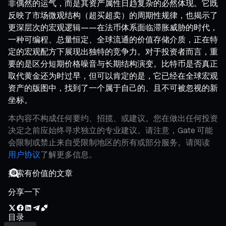
非偶然的运气，而是其资产属性日趋复杂的必然体现。它既
反映了市场微观结构（超买超卖）的周期性规律，也揭示了
更深层次的宏观逻辑——在法币体系面临滞胀威胁的时代，
一种可编程、总量恒定、全球流通的价值存储介质，正在特
定的宏观配方下展现出独特的竞争力。对于投资者而言，重
要的是区分短期价格噪音与长期结构演变。比特币是否真正
取代黄金还为时过早，但可以肯定的是，它已经在全球宏观
资产的版图中，找到了一个属于自己的、且不可被忽视的新
坐标。
本内容不构成任何要约、招揽、或建议。您在做出任何投资
决定之前应始终寻求独立的专业建议。请注意，Gate 可能
会限制或禁止来自受限制地区的所有或部分服务。请阅读
用户协议
了解更多信息。
分享一下
目录