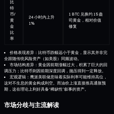
比
特
币/
1 BTC 兑换约 15 盎
24 小时内上升
黄
司黄金，相对价值
1%
金
修复
比
率
价格表现差异：比特币跌幅远小于黄金，显示其并非完
全跟随传统风险资产（如美股）同频波动。
市场结构差异：黄金因前期涨幅过大，积累了巨大的回
调压力；比特币则因前期深度回调，抛压得到一定释放。
宏观逻辑：鹰派美联储意味着实际利率可能维持高位，
这对不生息的黄金构成利空。而油价上涨直接推高通胀预
期，这在理论上利好具备“稀缺性”叙事的资产。
市场分歧与主流解读