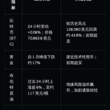
指
标
比
较历史高点
特
24 小时变动
126,080 美元回调
币
+0.06%；价格
约 43.8%；前期超
(BT
70,863.6 美元
卖
C)
黄
自 1 月峰值下跌
接近技术性熊市；
金
约 17%
前期超买
布
伦
过去 24 小时上
地缘风险溢价飙
特
涨超 6%，至约
升，加剧通胀担忧
原
117 美元/桶
油