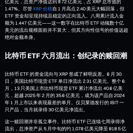
亿美元，总资产净值达到 9.72 亿美元，占 XRP 总市值的
1.47%。尽管
XRP 价格
自 1 月高点 2.40 美元大幅回落，但
ETF 资金却呈现持续且稳定的正向流入。八周累计流入金
额为 1.447 亿美元——这一数字在比特币 ETF 动辄数十亿
美元的流出规模面前并不算大，但其方向性信号的价值远超
绝对金额本身。
比特币 ETF 六月流出：创纪录的赎回潮
比特币 ETF 的资金流向与 XRP 形成了鲜明反差。6 月 30
日，美国比特币现货 ETF 单日净流出 2.31 亿美元。整个 6
月，13 只美国上市比特币现货 ETF 累计净流出 40.6 亿美
元，超越 2025 年 2 月的 35.6 亿美元，成为该产品自 2024
年 1 月上市以来表现最差的单月。仅贝莱德发行的 IBIT 一
只产品，当月就录得 30 亿美元净流出。
这一赎回潮并非孤立事件。比特币 ETF 已连续七周录得净
流出，总净资产从 5 月中旬的约 1,078 亿美元降至 818.5 亿