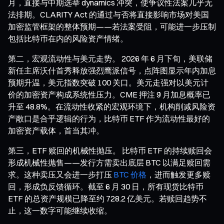
月，直接与中期选举 dynamics 冲突，使争议性法案几乎无
法排期。CLARITY Act 的通过与否将直接影响市场对美国
加密监管框架的整体预期——若法案受阻，可能进一步压制
包括比特币在内的风险资产情绪。
第二，宏观流动性与美元走势。 2026 年 6 月下旬，美联储
新任主席沃什首秀释放强烈鹰派信号，点阵图显示年内加息
预期升温，美元指数突破 100 关口。美元走强对以美元计
价的加密资产构成系统性压力。CME 押注 9 月加息概率已
升至 48.8%。在流动性收紧的宏观环境下，机构削减风险资
产敞口是合乎逻辑的行为，比特币 ETF 作为流动性最好的
加密资产载体，首当其冲。
第三，ETF 赎回的机械性抛压。 比特币 ETF 的持续赎回会
形成机械性抛售——发行方需卖出底层 BTC 以满足赎回需
求。这种卖压又会进一步打压
BTC 价格
，进而触发更多赎
回，形成负反馈循环。截至 6 月 30 日，所有现货比特币
ETF 的总资产规模已降至约 728.2 亿美元。若赎回趋势不
止，这一数字可能继续收缩。