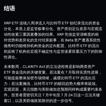
结语
XRP ETF 连续八周净流入与比特币 ETF 创纪录流出的资金
分化，本质上是监管叙事分化、资产类别定位差异与宏观流
动性收紧三重因素叠加的结果。XRP 凭借监管清晰度的相
对优势和差异化的支付结算叙事，在 Beta 资产遭遇系统性
抛售时仍能维持机构资金的定向配置。比特币 ETF 的流出
则反映了机构在宏观不确定性与监管迷雾双重压力下的防御
性调仓。
未来数周，CLARITY Act 的立法进程将是影响两类资产
ETF 资金流向的关键变量。若法案在 7 月取得实质性进展，
可能提振整体加密市场情绪，减缓比特币 ETF 的流出压
力；若法案搁浅，比特币 ETF 的赎回趋势大概率将延续。
宏观层面，美元指数与美联储加息预期同样构成重要约束条
件。投资者需密切关注 7 月中旬至 7 月 24 日这一立法关键
窗口，以及美联储政策路径的进一步信号。