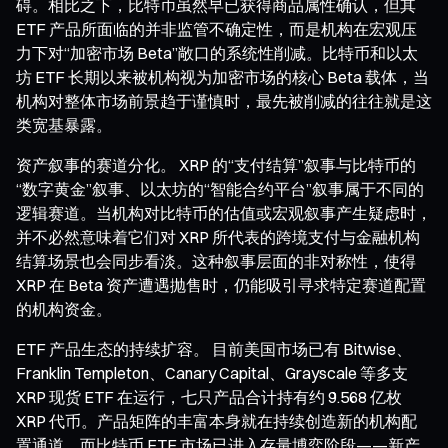
碍。相比之下，比特币虽然早已获得商品属性确认，但其
ETF 产品所面临的并非监管不确定性，而是机构在宏观压
力下对“加密市场 Beta”敞口的系统性削减。比特币和以太
坊 ETF 长期以来被机构视为加密市场的核心 Beta 载体，当
机构对整体市场前景趋于谨慎时，最先被削减的往往就是这
类宽基暴露。
资产叙事的赛道分化。 XRP 的“支付结算”叙事与比特币的
“数字黄金”叙事、以太坊的“智能合约平台”叙事属于不同的
逻辑赛道。当机构对比特币的估值或宏观叙事产生疑虑时，
并不必然意味着它们对 XRP 所代表的跨境支付与金融机构
结算场景也会同步看淡。这种叙事层面的非对称性，使得
XRP 在 Beta 资产遭遇抛售时，仍能吸引寻求特定赛道配置
的机构资金。
ETF 产品生态的持续扩容。 目前美国市场已有 Bitwise、
Franklin Templeton、Canary Capital、Grayscale 等多支
XRP 现货 ETF 在运行，七只产品合计持有约 9.568 亿枚
XRP 代币。产品矩阵的丰富本身就在持续创造新的机构配
置通道，而比特币 ETF 市场已进入存量博弈阶段——新产