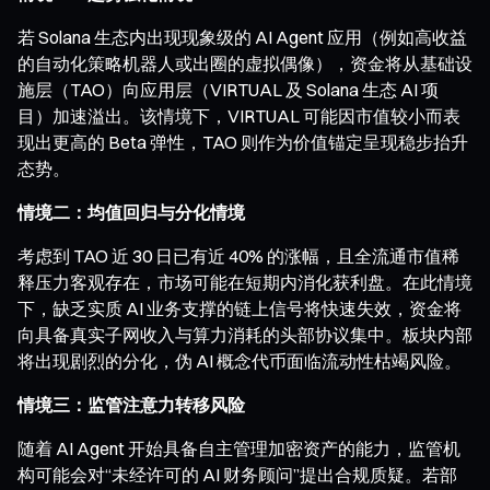
若 Solana 生态内出现现象级的 AI Agent 应用（例如高收益
的自动化策略机器人或出圈的虚拟偶像），资金将从基础设
施层（TAO）向应用层（VIRTUAL 及 Solana 生态 AI 项
目）加速溢出。该情境下，VIRTUAL 可能因市值较小而表
现出更高的 Beta 弹性，TAO 则作为价值锚定呈现稳步抬升
态势。
情境二：均值回归与分化情境
考虑到 TAO 近 30 日已有近 40% 的涨幅，且全流通市值稀
释压力客观存在，市场可能在短期内消化获利盘。在此情境
下，缺乏实质 AI 业务支撑的链上信号将快速失效，资金将
向具备真实子网收入与算力消耗的头部协议集中。板块内部
将出现剧烈的分化，伪 AI 概念代币面临流动性枯竭风险。
情境三：监管注意力转移风险
随着 AI Agent 开始具备自主管理加密资产的能力，监管机
构可能会对“未经许可的 AI 财务顾问”提出合规质疑。若部