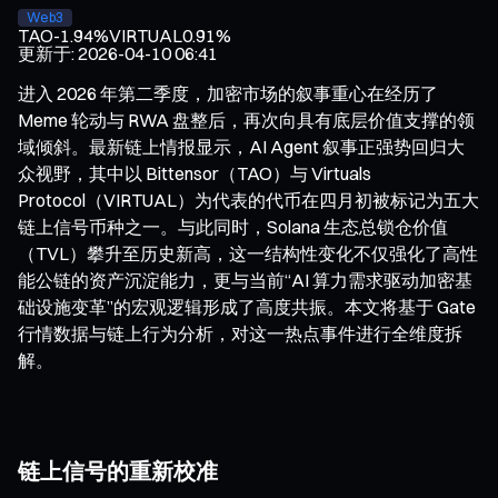
Web3
TAO
-1.94%
VIRTUAL
0.91%
更新于
:
2026-04-10 06:41
进入 2026 年第二季度，加密市场的叙事重心在经历了
Meme 轮动与 RWA 盘整后，再次向具有底层价值支撑的领
域倾斜。最新链上情报显示，AI Agent 叙事正强势回归大
众视野，其中以 Bittensor（TAO）与 Virtuals
Protocol（VIRTUAL）为代表的代币在四月初被标记为五大
链上信号币种之一。与此同时，Solana 生态总锁仓价值
（TVL）攀升至历史新高，这一结构性变化不仅强化了高性
能公链的资产沉淀能力，更与当前“AI 算力需求驱动加密基
础设施变革”的宏观逻辑形成了高度共振。本文将基于 Gate
行情数据与链上行为分析，对这一热点事件进行全维度拆
解。
链上信号的重新校准