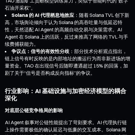
TAO 激励矿工贡献模型训练算力，类似于智能时代的“数字
石油开采权”。
Solana 的 AI 代理栖息地效应
：随着 Solana TVL 创下新
高，市场舆论倾向于认为 Solana 的高吞吐量与低延迟特
性，天然适配 AI Agent 的高频自动交易与决策需求。AI
Agent 在 Solana 上的活跃，反过来推高了网络的 TVL 与手
续费捕获能力。
争议点：信号的有效性分歧
：部分技术分析观点指出，
链上信号有时反映的是内部地址的搬运行为而非新进场的增
量资金。TAO 在出现信号后随即遭遇超过 15% 的回落，加
剧了关于“信号是否构成反向指标”的争议。
行业影响：AI 基础设施与加密经济模型的耦合
深化
对底层公链竞争格局的影响
AI Agent 叙事对公链性能提出了苛刻要求。AI 代理执行链
上操作需要极低的确认延迟与低廉的交互成本。Solana 网