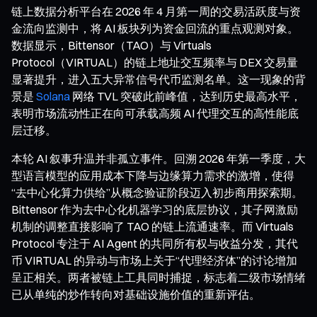
链上数据分析平台在 2026 年 4 月第一周的交易活跃度与资
金流向监测中，将 AI 板块列为资金回流的重点观测对象。
数据显示，Bittensor（TAO）与 Virtuals
Protocol（VIRTUAL）的链上地址交互频率与 DEX 交易量
显著提升，进入五大异常信号代币监测名单。这一现象的背
景是
Solana
网络 TVL 突破此前峰值，达到历史最高水平，
表明市场流动性正在向可承载高频 AI 代理交互的高性能底
层迁移。
本轮 AI 叙事升温并非孤立事件。回溯 2026 年第一季度，大
型语言模型的应用成本下降与边缘算力需求的激增，使得
“去中心化算力供给”从概念验证阶段迈入初步商用探索期。
Bittensor 作为去中心化机器学习的底层协议，其子网激励
机制的调整直接影响了 TAO 的链上流通速率。而 Virtuals
Protocol 专注于 AI Agent 的共同所有权与收益分发，其代
币 VIRTUAL 的异动与市场上关于“代理经济体”的讨论增加
呈正相关。两者被链上工具同时捕捉，标志着二级市场情绪
已从单纯的炒作转向对基础设施价值的重新评估。