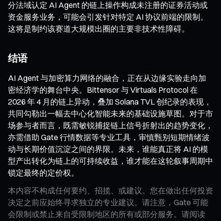
分法域认定 AI Agent 的链上操作构成未注册的证券活动或
资金服务业务，可能会引发针对特定 AI 协议前端的限制。
这将是制约该赛道大规模出圈的主要非技术性障碍。
结语
AI Agent 与加密算力网络的融合，正在从边缘实验走向加
密经济学的舞台中央。Bittensor 与 Virtuals Protocol 在
2026 年 4 月的链上异动，叠加 Solana TVL 创纪录的表现，
共同勾勒出一幅去中心化智能未来的基础设施草图。对于市
场参与者而言，既需敏锐捕捉链上信号折射出的趋势变化，
亦需借助 Gate 行情数据等专业工具，审慎甄别短期情绪波
动与长期价值沉淀之间的界限。未来，谁能真正将 AI 的模
型产出转化为链上的可持续收益，谁才能在这轮叙事周期中
锁定最终的定价权。
本内容不构成任何要约、招揽、或建议。您在做出任何投资
决定之前应始终寻求独立的专业建议。请注意，Gate 可能
会限制或禁止来自受限制地区的所有或部分服务。请阅读