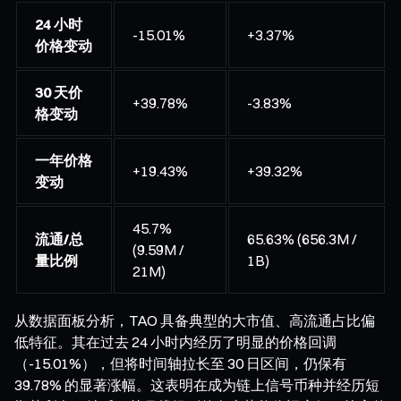
24 小时
-15.01%
+3.37%
价格变动
30 天价
+39.78%
-3.83%
格变动
一年价格
+19.43%
+39.32%
变动
45.7%
流通/总
65.63% (656.3M /
(9.59M /
量比例
1B)
21M)
从数据面板分析，TAO 具备典型的大市值、高流通占比偏
低特征。其在过去 24 小时内经历了明显的价格回调
（-15.01%），但将时间轴拉长至 30 日区间，仍保有
39.78% 的显著涨幅。这表明在成为链上信号币种并经历短