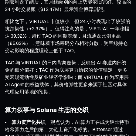
期获利盘了结后，其月线级别的向上势能依旧完好。较高的
24 小时交易额（$12.47M）显示资金博弈剧烈。
相比之下，VIRTUAL 市值较小，但 24 小时表现出了较强的
抗跌韧性（+3.37%）。值得注意的是，VIRTUAL 一年涨幅
达 39.32%，超过 TAO 的同期表现，且流通盘比例更高
（65.63%），意味着市场筹码分布相对分散，受巨鲸持仓
变动影响的程度理论上低于 TAO。
TAO 与 VIRTUAL 的日内背离走势，反映出 AI 赛道内部资
金的细分偏好：TAO 作为底层算力协议的价值锚定，更多
受宏观流动性及矿业经济学影响；而 VIRTUAL 作为应用层
AI Agent 的权益载体，其价格弹性更多来源于社区对具体
代理应用落地的预期。
算力叙事与 Solana 生态的交织
算力资产化共识
：观点认为，AI 算力正在成为继比特币
哈希算力之后的第二大链上资产化标的。Bittensor 通过