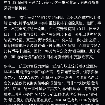
在“比特币回升突破 7.1 万美元”这一事实背后，有两条叙事
需要审慎拆解。
叙事一：“数字黄金”的避险功能回归。部分观点将本轮上涨
解读为比特币在地缘冲突中重新获得了避险属性。然而，事
实并不完全支持这一论断。在冲突升级初期（3 月 1 日至 2
日），比特币与美股、甚至黄金同步下跌，表现出典型的风
险资产特征。真正的反弹发生在“冲突未进一步失控”之后，
这意味着市场更多是在修正过度悲观的预期，而非直接涌入
比特币寻求避险。因此，将其简单定义为“避险回归”属于观
点，而“地缘恐慌后的空头回补与资金回补”更接近事实。
叙事二：矿工抛售压力解除。近期市场上流传着矿业巨头
MARA 可能清仓比特币的谣言，引发短暂恐慌。但事实核
查显示，MARA 官方已明确驳斥这一说法，强调其允许出
售的表述仅代表财务策略的“灵活性”，而非“计划大规模清
算”。然而，这一事件触及了真实的结构性焦虑：随着挖矿
成本上升和业务向 AI 转型，矿工群体从“坚定持有者”转变
为“潜在卖方”的风险正在累积。MARA 已有约 28% 的储备