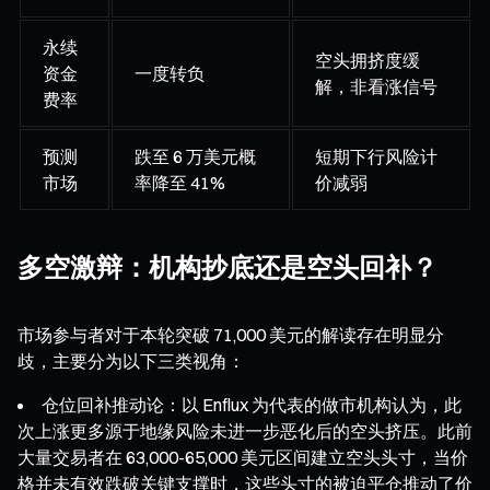
永续
空头拥挤度缓
资金
一度转负
解，非看涨信号
费率
预测
跌至 6 万美元概
短期下行风险计
市场
率降至 41%
价减弱
多空激辩：机构抄底还是空头回补？
市场参与者对于本轮突破 71,000 美元的解读存在明显分
歧，主要分为以下三类视角：
仓位回补推动论：以 Enflux 为代表的做市机构认为，此
次上涨更多源于地缘风险未进一步恶化后的空头挤压。此前
大量交易者在 63,000-65,000 美元区间建立空头头寸，当价
格并未有效跌破关键支撑时，这些头寸的被迫平仓推动了价