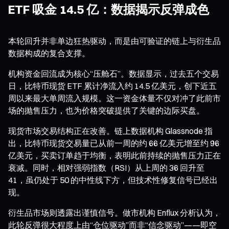
ETF 吸金 14.5 亿：数据揭示反弹成色
本轮回升并非单边狂热驱动，而是由可验证的链上与衍生品
数据构成的复合支撑。
机构资金回流成为核心“压舱石”。数据显示，过去五个交易
日，比特币现货 ETF 累计净流入约 14.5 亿美元，创下近五
周以来最大单周流入规模。这一资金体量不仅对冲了此前市
场的抛售压力，也为价格突破提供了关键的边际买盘。
现货市场交易结构正在改善。链上数据机构 Glassnode 指
出，比特币现货交易量已从前一周的约 66 亿美元增至约 96
亿美元，买卖订单趋于均衡，表明此前持续的抛售压力正在
衰减。同时，相对强弱指数（RSI）从上周的 36 回升至
41，虽仍处于 50 的中性线下方，但技术性修复信号已经出
现。
衍生品市场则透露出谨慎信号。做市机构 Enflux 分析认为，
此轮反弹很大程度上由“仓位驱动”而非“信念驱动”——即空