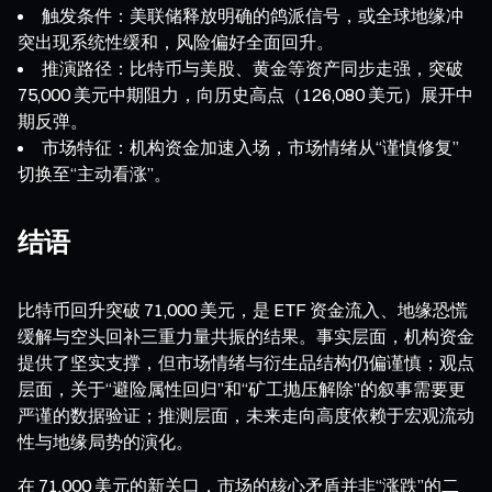
触发条件：美联储释放明确的鸽派信号，或全球地缘冲
突出现系统性缓和，风险偏好全面回升。
推演路径：比特币与美股、黄金等资产同步走强，突破
75,000 美元中期阻力，向历史高点（126,080 美元）展开中
期反弹。
市场特征：机构资金加速入场，市场情绪从“谨慎修复”
切换至“主动看涨”。
结语
比特币回升突破 71,000 美元，是 ETF 资金流入、地缘恐慌
缓解与空头回补三重力量共振的结果。事实层面，机构资金
提供了坚实支撑，但市场情绪与衍生品结构仍偏谨慎；观点
层面，关于“避险属性回归”和“矿工抛压解除”的叙事需要更
严谨的数据验证；推测层面，未来走向高度依赖于宏观流动
性与地缘局势的演化。
在 71,000 美元的新关口，市场的核心矛盾并非“涨跌”的二