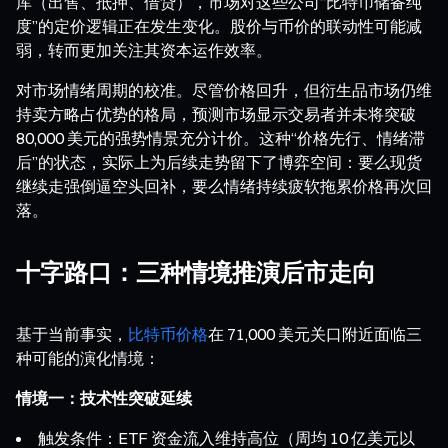
库（出售、抵押、借贷），市场对这些公司“比特币储备纯
度”的定价逻辑正在发生变化。股价与币价的联动性可能减
弱，转而更加关注其资本运作效率。
对市场情绪周期的校准。尽管价格回升，但衍生品市场仍维
持卖方略占优势的格局，预测市场显示交易者并未将突破
80,000 美元的强势情景充分计价。这种“价格先行、情绪滞
后”的状态，实际上为后续走势留下了博弈空间：要么现货
继续走强倒逼空头回补，要么情绪持续疲软拖累价格再次回
落。
十字路口：三种情境推演后市走向
基于当前事实，
比特币价格
在 71,000 美元关口附近面临三
种可能的演化情境：
情境一：技术性突破延续
触发条件：ETF 资金流入维持高位（周均 10 亿美元以