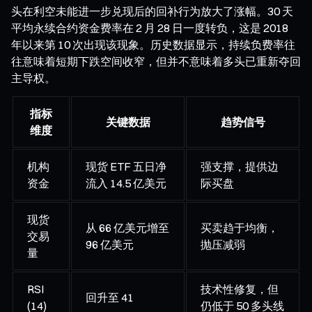
头在利空未能进一步兑现后的回补行为放大了涨幅。30 天
平均永续合约资金费率在 2 月 28 日一度转负，这是 2018
年以来第 10 次出现该现象。历史数据显示，持续负费率往
往意味着短期下跌空间收窄，但并不意味着多头已重新夺回
主导权。
指标
关键数据
趋势信号
维度
机构
现货 ETF 五日净
强支撑，提供边
资金
流入 14.5 亿美元
际买盘
现货
从 66 亿美元增至
买卖趋于均衡，
交易
96 亿美元
抛压减弱
量
RSI
技术性修复，但
回升至 41
(14)
仍低于 50 多头线