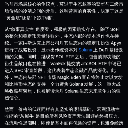
当前市场最核心的争议点，莫过于生态叙事的繁华与二级市
场价格的冷清之间的矛盾。这种背离的真实性，决定了这是
“黄金坑”还是“下跌中继”。
从“叙事真实性”角度看，积极的因素确实存在。 除了 SoFi
的整合和稳定币天量转账外，生态内部的资本运作也在持
续。一家纳斯达克上市公司对其生态内的稳定币协议 Apyx
进行了战略投资，显示出传统资本对
Solana
上 DeFi 基础设
施的兴趣。同时，继现货 SOL ETF 之后，包含质押功能的
衍生品敞口也在推进，VanEck 提交的 JitoSOL ETF 申请已
进入 SEC 审查阶段，这代表着生态金融产品的深化。此
外，生态内头部 NFT 市场 Magic Eden 宣布将终止对以太坊
和比特币生态的支持，全力聚焦 Solana 发展，这一重大战
略收缩与聚焦，也被解读为对 Solana 生态未来竞争力的强
烈信心。
然而，价格的低迷同样有其坚实的逻辑基础。 宏观流动性
收缩的“灰犀牛”是目前所有风险资产无法回避的终极压力。
在流动性退潮时，即便是基本面再优质的资产，也难免经历