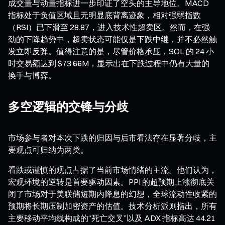
成交量与动量指标进一步印证了空头的主导地位。MACD
指标处于负值区域且无明显底背离迹象，相对强弱指数
（RSI）已下滑至 28.87，进入技术性超卖区。然而，在强
劲的下降趋势中，超卖状态可能仅是下跌中继，并不必然触
发立即反弹。值得注意的是，尽管价格承压，SOL 的 24 小
时交易额达到 $73.66M，显示出在下跌过程中仍有大量的
换手与博弈。
多空逻辑的交锋与分歧
市场参与者对本次下跌的归因与后市看法存在显著分歧，主
要观点可归纳为两类。
看跌或谨慎的观点占据了当前市场情绪的主流。他们认为，
宏观环境的逆转是首要驱动因素。PPI 的超预期上涨彻底关
闭了市场对于美联储短期内降息的幻想，全球流动性收紧的
预期将长期压制加密资产的估值。技术分析派则指出，所有
主要移动平均线构成的“死亡交叉”以及 ADX 指标高达 44.21