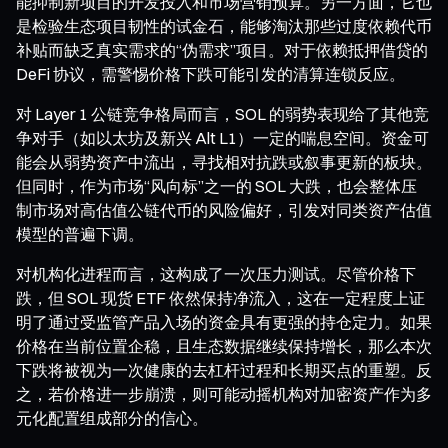
能抑制新项目的开发投入和市场营销预算。另一方面，它也
是检验生态项目韧性的试金石，能够淘汰那些过度依赖代币
补贴而缺乏真实需求的“伪需求”项目。对于依赖抵押借贷的
DeFi 协议，需警惕价格下跌可能引发的清算连锁反应。
对 Layer 1 公链竞争格局而言，SOL 的弱势表现给了其他竞
争对手（如以太坊及新兴 Alt L1）一定的喘息空间。资金可
能会从弱势资产中流出，寻找相对抗跌或叙事更新的板块。
但同时，作为市场“风向标”之一的 SOL 大跌，也会整体压
制市场对高估值公链代币的风险偏好，引发对同类资产估值
模型的普遍下调。
对机构化进程而言，这构成了一次压力测试。尽管价格下
跌，但 SOL 现货 ETF 依然保持净流入，这在一定程度上证
明了通过受监管产品入场的资金具有更强的持仓定力。如果
价格在当前位置企稳，且生态数据继续保持增长，那么本次
下跌将被视为一次健康的去杠杆过程和长期买点的重塑。反
之，若价格进一步崩溃，则可能动摇机构对加密资产作为多
元化配置组成部分的信心。