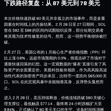
下跌路径复盘：从 87 美元到 78 美元
本次价格快速跌破 80 美元并非孤立的市场事件，而是多重
因素在时间线上的共振结果。2 月 26 日至 27 日期间，SOL
曾在 $82 至 $88 的区间内试图组织反弹，部分短期交易者
将其视为技术性修复的信号。然而，这一弱势平衡很快被打
破。
2 月 27 日，美国公布的 1 月核心生产者价格指数（PPI）环
比上涨 0.8%，远超市场预期的 0.3%，彻底击碎了市场对于
通胀快速回落的幻想。这一宏观数据的“爆表”直接引发了风
险资产的全面重定价。美股科技板块领跌，作为高风险高波
动性代表的加密资产同步承压，比特币一度跌向 $65,000 关
口。SOL 在此宏观风暴中未能独善其身，反弹势头戛然而
止。
进入 2 月 28 日，卖压持续释放，价格连续跌破 $80 关键心
理支撑位，最低触及 $77.14，最终将 24 小时跌幅扩大至
9.94%，正式确认了 80 美元关口的失守。这条时间线清晰