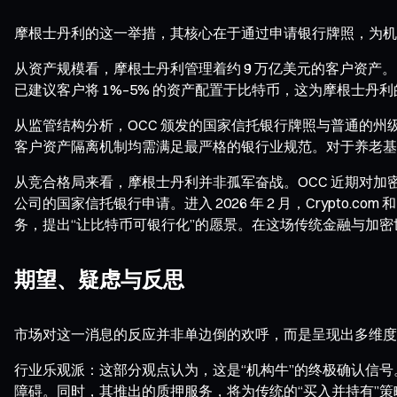
摩根士丹利的这一举措，其核心在于通过申请银行牌照，为机
从资产规模看，摩根士丹利管理着约 9 万亿美元的客户资
已建议客户将 1%–5% 的资产配置于比特币，这为摩根士丹
从监管结构分析，OCC 颁发的国家信托银行牌照与普通的
客户资产隔离机制均需满足最严格的银行业规范。对于养老基
从竞合格局来看，摩根士丹利并非孤军奋战。OCC 近期对加密领域的
公司的国家信托银行申请。进入 2026 年 2 月，Crypto.
务，提出“让比特币可银行化”的愿景。在这场传统金融与加
期望、疑虑与反思
市场对这一消息的反应并非单边倒的欢呼，而是呈现出多维度
行业乐观派：这部分观点认为，这是“机构牛”的终极确认信号
障碍。同时，其推出的质押服务，将为传统的“买入并持有”