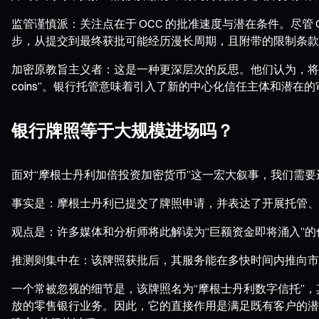
监管谨慎派：关注点在于 OCC 的批准速度与潜在条件。尽
步，从提交到最终获批可能经历漫长周期，且附带的限制条款
加密原教旨主义者：这是一种更深层次的反思。他们认为，将资产交由银
coins”。银行托管意味着引入了新的中心化信任主体和潜
银行牌照等于大规模进场吗？
面对“摩根士丹利加倍投资加密货币”这一宏大叙事，我们需
事实是：摩根士丹利已提交了牌照申请，并表达了开展托管、
观点是：许多媒体和分析师将此解读为“巨额资金即将涌入”的
推测则集中在：该牌照获批后，其服务能在多快时间内推向市
一个常被忽视的细节是，该牌照名为“摩根士丹利数字信托”
放的零售银行业务。因此，它的直接作用是满足既有客户的潜