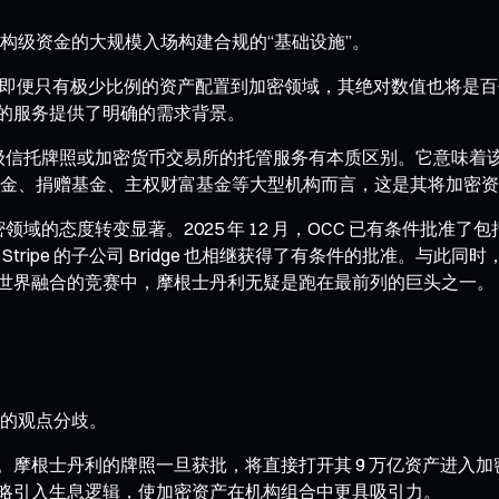
构级资金的大规模入场构建合规的“基础设施”。
产。即便只有极少比例的资产配置到加密领域，其绝对数值也将是
利的服务提供了明确的需求背景。
州级信托牌照或加密货币交易所的托管服务有本质区别。它意味着
金、捐赠基金、主权财富基金等大型机构而言，这是其将加密资
态度转变显著。2025 年 12 月，OCC 已有条件批准了包括 Ri
com 和 Stripe 的子公司 Bridge 也相继获得了有条件的批
密世界融合的竞赛中，摩根士丹利无疑是跑在最前列的巨头之一。
的观点分歧。
。摩根士丹利的牌照一旦获批，将直接打开其 9 万亿资产进入
策略引入生息逻辑，使加密资产在机构组合中更具吸引力。