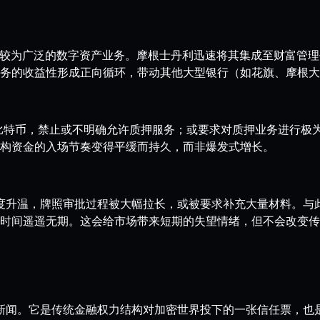
许其开展较为广泛的数字资产业务。摩根士丹利迅速将其集成至财富
务的收益性形成正向循环，带动其他大型银行（如花旗、摩根大
管比特币，禁止或不明确允许质押服务；或要求对质押业务进行极
构资金的入场节奏变得平缓而持久，而非爆发式增长。
忧再度升温，牌照审批过程被大幅拉长，或被要求补充大量材料。
时间遥遥无期。这会给市场带来短期的失望情绪，但不会改变传
司新闻。它是传统金融权力结构对加密世界投下的一张信任票，也