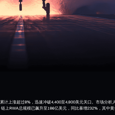
计上涨超过8%，迅速冲破4,400至4,800美元关口。市场
链上RWA总规模已飙升至186亿美元，同比暴增232%，其中