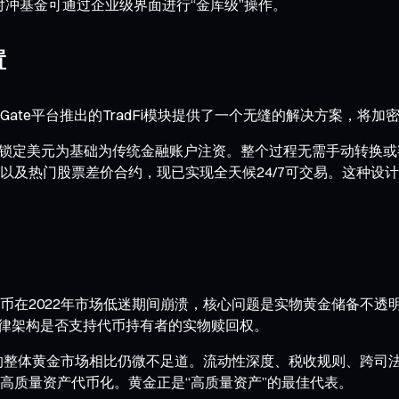
和对冲基金可通过企业级界面进行“金库级”操作。
置
ate平台推出的TradFi模块提供了一个无缝的解决方案，将加
:1锁定美元为基础为传统金融账户注资。整个过程无需手动转换
以及热门股票差价合约，现已实现全天候24/7可交易。这种设
币在2022年市场低迷期间崩溃，核心问题是实物黄金储备不透
明，法律架构是否支持代币持有者的实物赎回权。
的整体黄金市场相比仍微不足道。流动性深度、税收规则、跨司法
高质量资产代币化。黄金正是“高质量资产”的最佳代表。