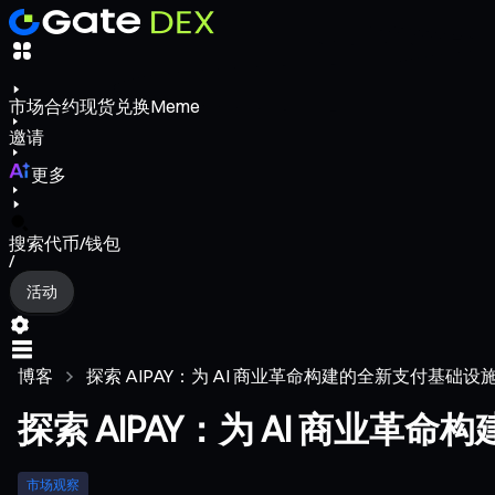
市场
合约
现货
兑换
Meme
邀请
更多
搜索代币/钱包
/
活动
博客
探索 AIPAY：为 AI 商业革命构建的全新支付基础设
探索 AIPAY：为 AI 商业革
市场观察