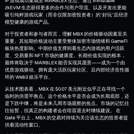
IP 游戏成功集成至 MARBLEX 生态、通过 Immutable
zkEVM 生态获得更多的合作与用户导流、以及开发出更能
吸引纯粹游戏玩家（而非仅限加密投资者）的“好玩”且经济
模型健康的游戏产品。
对于投资者和参与者而言，理解 MBX 的价格驱动因素至关
重要。其短期价格波动主要受整体加密市场情绪和 GameFi
板块热度影响。中期价值支撑则看生态内游戏的用户活跃
度、交易量和 NFT 市场的健康度。长期价值实现的根本，
最终将取决于 MARBLEX 能否实现其愿景——成为一个由
优质游戏驱动、拥有庞大活跃玩家社区、且内部经济良性循
环的 Web3 娱乐平台。
从技术图表看，MBX 在 $0.07 美元附近似乎正在寻找一个
临时的供需平衡点。这个价格水平是否会成为长期底部，还
是下跌中继，将是未来几周市场观察的焦点。市场的记忆往
往短暂，但真正的构建者会在喧嚣退去时继续建设。 在
Gate 平台上，MBX 的交易对持续为关注该生态的投资者提
供着流动性窗口。