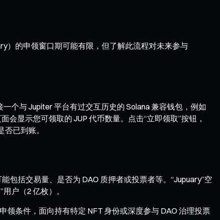
uary）的申领窗口期可能有限，但了解此流程对未来参与
Jupiter 平台有过交互历史的 Solana 兼容钱包，例如
，页面会显示您可领取的 JUP 代币数量。点击“立即领取”按钮，
币是否已到账。
交易量、是否为 DAO 质押者或投票者等。“Jupuary”空
s”用户（2 亿枚）。
币的空投申领条件，面向持有特定 NFT 身份或深度参与 DAO 治理投票