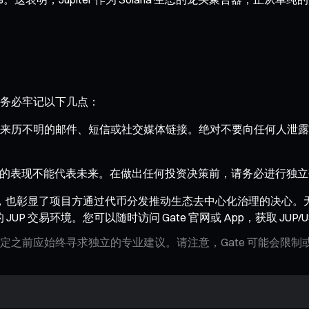
务必牢记以下几点：
来历不明的邮件、短信或社交媒体链接。绝对不要向任何人泄露
去的表现不能代表未来。在做出任何投资决策前，请务必进行独立
盛回馈，也彰显了项目方通过代币分发推动生态去中心化治理的决心。无论您已
UP 交易环境。您可以随时访问 Gate 官网或 App，获取 JU
定之前应始终寻求独立的专业建议。请注意，Gate 可能会限