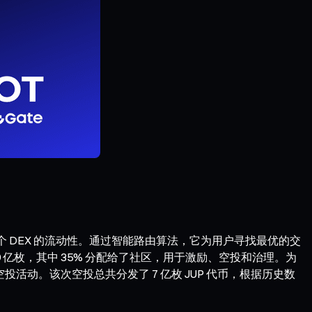
上多个 DEX 的流动性。通过智能路由算法，它为用户寻找最优的交
00 亿枚，其中 35% 分配给了社区，用于激励、空投和治理。为
规模空投活动。该次空投总共分发了 7 亿枚 JUP 代币，根据历史数