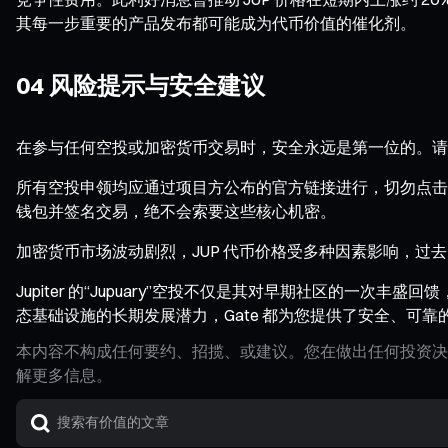
其每一步重要的产品发布都可能成为代币价值的催化剂。
04 风险提示与安全建议
在参与任何空投或加密货币交易时，安全永远是第一位的。请
所有空投申领均应通过项目方公布的官方链接进行，切勿点击
钱包并签名交易，绝不会索要这些核心机密。
加密货币市场波动剧烈，JUP 代币价格受多种因素影响，过
Jupiter 的“Jupuary”空投不仅是其对早期社区的一次丰
态基础设施的长期发展潜力，Gate 都为您提供了安全、可靠的 J
本内容不构成任何要约、招揽、或建议。您在做出任何投资决
解更多信息。