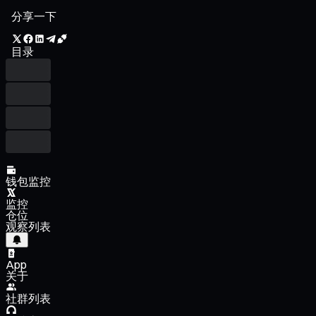
分享一下
目录
钱包监控
监控
仓位
观察列表
App
关于
社群列表