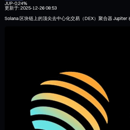
JUP
-0.24%
更新于
:
2025-12-26 08:53
Solana 区块链上的顶尖去中心化交易（DEX）聚合器 Jupit