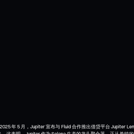
 月，Jupiter 宣布与 Fluid 合作推出借贷平台 Jupiter 
。这表明，Jupiter 作为 Solana 生态的龙头聚合器，正从