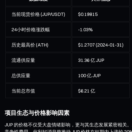
当前现货价格 (JUP/USDT)
$0.19815
24小时价格涨跌幅
-1.03%
历史最高价 (ATH)
$1.2707 (2024-01-31)
流通供应量
31.36 亿 JUP
总供应量
100 亿 JUP
当前总市值
$6.21 亿
项目生态与价格影响因素
JUP 的价格不仅受大盘情绪影响，更与其生态发展紧密相关。2025 年 5
竞争性费用。此利好消息曾推动 JUP 价格在短期内上涨约 20%