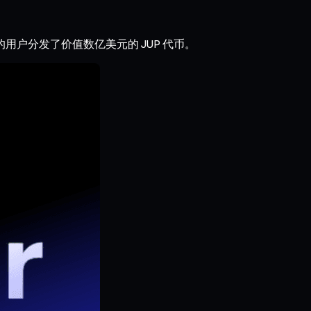
条件的用户分发了价值数亿美元的 JUP 代币。