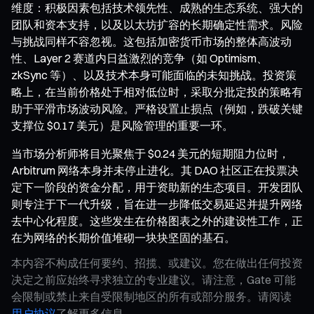
维度：积极因素包括技术领先性、成熟的生态系统、强大的
团队和资本支持，以及以太坊扩容的长期确定性需求。风险
与挑战同样不容忽视。这包括加密货币市场的整体高波动
性、Layer 2 赛道内日益激烈的竞争（如 Optimism、
zkSync 等）、以及技术本身可能面临的未知挑战。投资策
略上，在当前价格处于相对低位时，采取分批定投的策略有
助于平滑市场波动风险。严格设置止损点（例如，跌破关键
支撑位 $0.17 美元）是风险管理的重要一环。
当市场分析师将目光聚焦于 $0.24 美元的短期阻力位时，
Arbitrum 网络本身并未停止进化。其 DAO 社区正在投票决
定下一阶段的资金分配，用于资助新的生态项目。开发团队
则专注于下一代升级，旨在进一步降低交易延迟并提升网络
去中心化程度。这些发生在价格图表之外的建设性工作，正
在为网络的长期价值堆砌一块块坚固的基石。
本内容不构成任何要约、招揽、或建议。您在做出任何投资
决定之前应始终寻求独立的专业建议。请注意，Gate 可能
会限制或禁止来自受限制地区的所有或部分服务。请阅读
用户协议
了解更多信息。