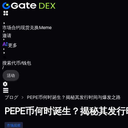
市场
合约
现货
兑换
Meme
邀请
更多
搜索代币/钱包
/
活动
ブログ
PEPE币何时诞生？揭秘其发行时间与爆发之路
PEPE币何时诞生？揭秘其发
市场观察