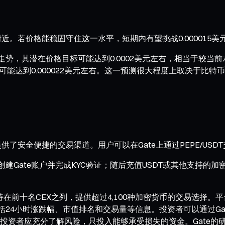
元附近。若价格能稳固守住这一水平，短期内有望挑战0.000015
破走势，其潜在价格目标可能达到0.0002美元左右，相当于较当
标价可能达到0.000022美元左右。这一预测很大程度上取决于
资者提供了安全便捷的交易渠道。用户可以在Gate上通过PEPE/
建Gate账户并完成KYC验证；随后充值USDT或其他支持的加密货
持在前十名CEX之列，提供超过4,100种加密货币的交易选择。平
，包括24小时涨跌幅、市值排名和交易量等信息。投资者可以通过G
资者应充分了解风险，只投入能够承受损失的资金。Gate的研