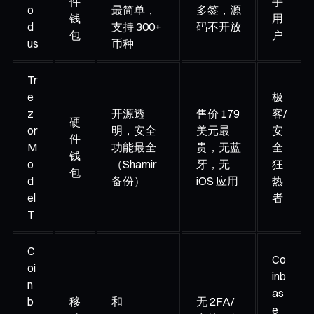
件
手
o
最简单，
多签，源
钱
用
d
支持 300+
码不开放
包
户
us
币种
Tr
e
极
z
开源透
售价 179
客/
硬
or
明，安全
美元最
安
件
M
功能最全
贵，无蓝
全
钱
o
（Shamir
牙，无
狂
包
d
备份）
iOS 应用
热
el
者
T
C
Co
oi
inb
n
as
b
移
和
无 2FA/
e