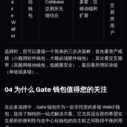
a
动
Coinbase
多签，仅
交
s
钱
交易所无
移动端和
易
e
包
缝结合
扩展
所
W
用
all
户
et
选择时，您可以遵循一个简单的三步决策树：首先看资产规
模（小额用软件钱包，大额必须硬件钱包），其次看交互频
率（高频用移动钱包，低频重安全），最后看所用区块链
（单链或多链）。
04 为什么 Gate 钱包值得您的关注
在众多选择中，Gate 钱包作为一款非托管的多链 Web3 钱
包，提供了独特的一站式解决方案。它尤其适合那些希望在
交易所的便利性与去中心化钱包的自主权之间取得平衡的用