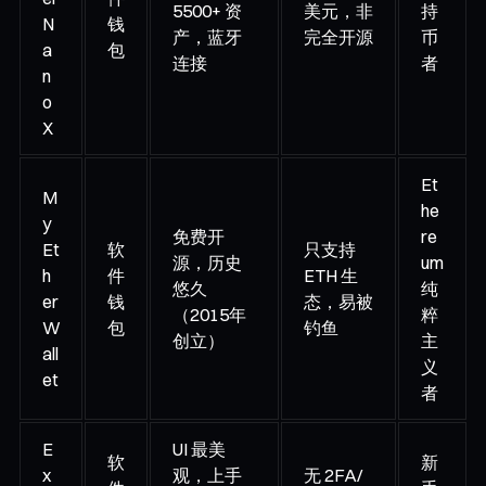
5500+ 资
美元，非
持
N
钱
产，蓝牙
完全开源
币
a
包
连接
者
n
o
X
Et
M
he
y
免费开
re
Et
软
只支持
源，历史
um
h
件
ETH 生
悠久
纯
er
钱
态，易被
（2015年
粹
W
包
钓鱼
创立）
主
all
义
et
者
E
UI 最美
软
新
x
观，上手
无 2FA/