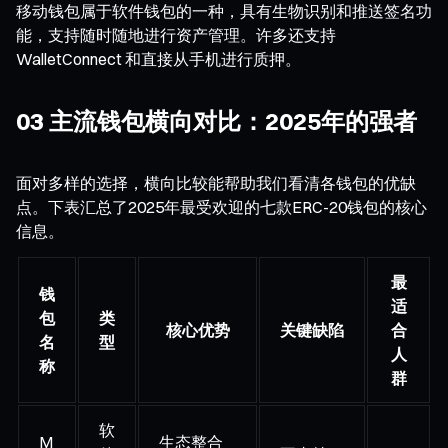
移动钱包属于软件钱包的一种，具有生物识别和推送签名功
能，支持随时随地进行资产管理。许多还支持
WalletConnect 和直接从手机进行质押。
03 主流钱包横向对比：2025年的强者
面对多样的选择，横向比较能帮助我们看清各钱包的优缺
点。下表汇总了2025年最受欢迎的七款ERC-20钱包的核心
信息。
最
钱
适
包
类
核心优势
关键缺陷
合
名
型
人
称
群
软
M
生态整合