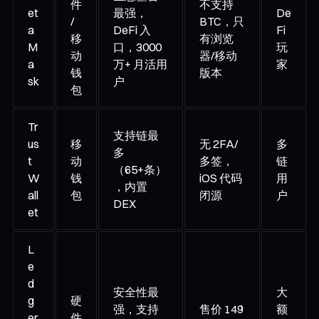
件
不支持
et
最强，
De
/
BTC，只
a
DeFi 入
Fi
移
有浏览
M
口，3000
玩
动
器/移动
a
万+ 月活用
家
钱
版本
sk
户
包
Tr
支持链最
us
移
无 2FA/
多
多
t
动
多签，
链
（65+条）
W
钱
iOS 代码
用
，内置
all
包
闭源
户
DEX
et
L
e
d
安全性最
大
g
硬
强，支持
售价 149
额
er
件