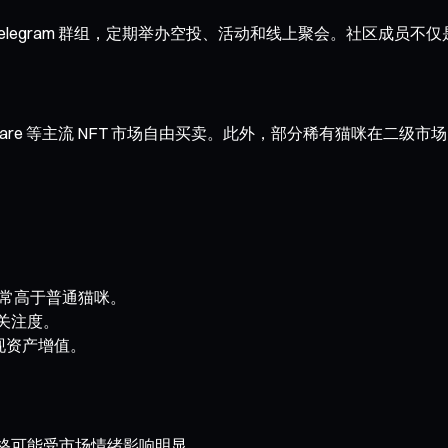
ord 和 Telegram 群组，定期举办空投、活动和线上聚会。社区
a、LooksRare 等主流 NFT 市场自由买卖。此外，部分稀有猫咪
格通常高于普通猫咪。
场关注度。
现资产增值。
短期价格可能受市场情绪影响明显。