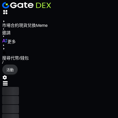
市場
合約
現貨
兌換
Meme
邀請
更多
搜尋代幣/錢包
/
活動