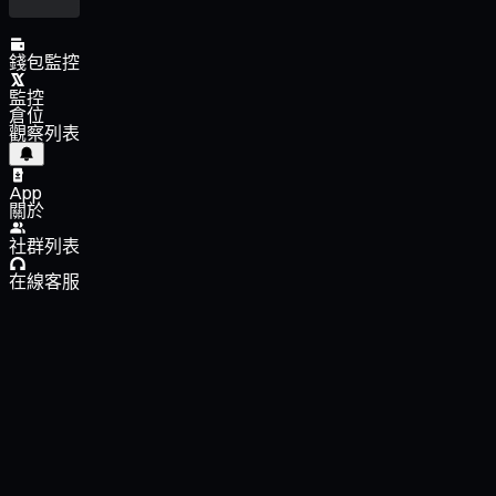
錢包監控
監控
倉位
觀察列表
App
關於
社群列表
在線客服