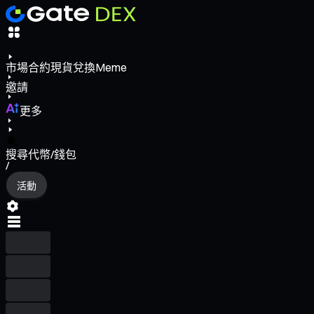
市場
合約
現貨
兌換
Meme
邀請
更多
搜尋代幣/錢包
/
活動