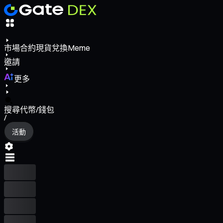
市場
合約
現貨
兌換
Meme
邀請
更多
搜尋代幣/錢包
/
活動