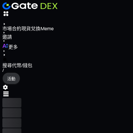
市場
合約
現貨
兌換
Meme
邀請
更多
搜尋代幣/錢包
/
活動