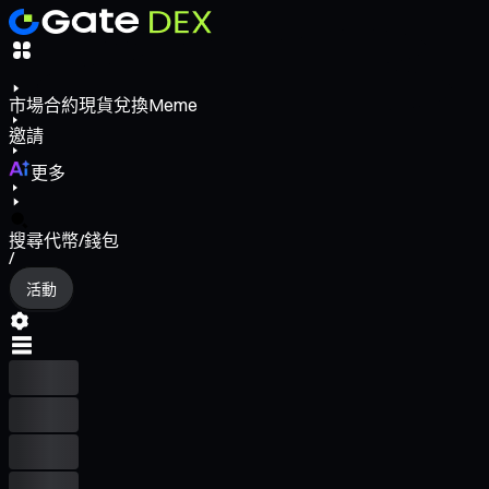
市場
合約
現貨
兌換
Meme
邀請
更多
搜尋代幣/錢包
/
活動