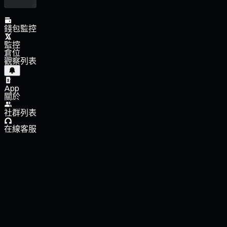
錢包監控
監控
倉位
觀察列表
App
關於
社群列表
在線客服