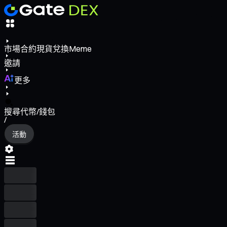
市場
合約
現貨
兌換
Meme
邀請
更多
搜尋代幣/錢包
/
活動