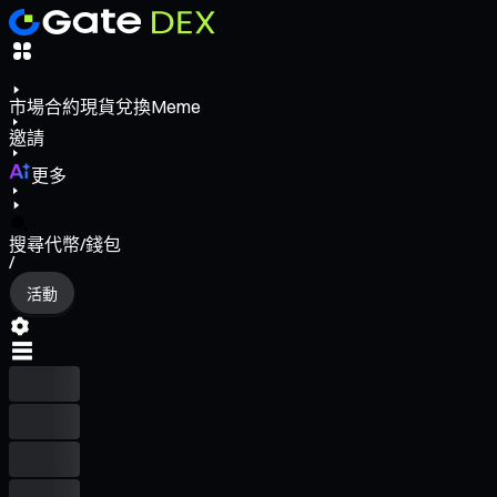
市場
合約
現貨
兌換
Meme
邀請
更多
搜尋代幣/錢包
/
活動