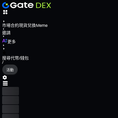
市場
合約
現貨
兌換
Meme
邀請
更多
搜尋代幣/錢包
/
活動