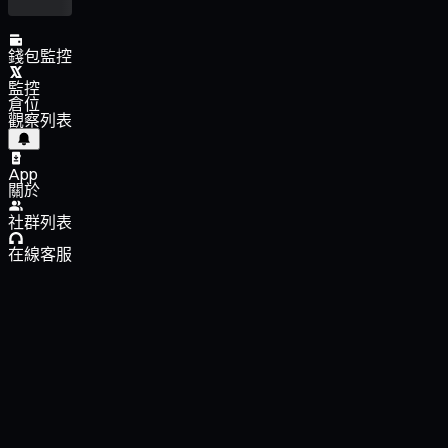
錢包監控
監控
倉位
觀察列表
App
關於
社群列表
在線客服