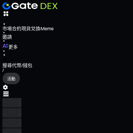
市場
合約
現貨
兌換
Meme
邀請
更多
搜尋代幣/錢包
/
活動