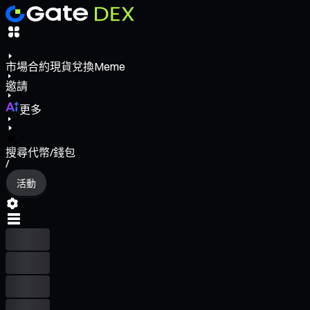
市場
合約
現貨
兌換
Meme
邀請
更多
搜尋代幣/錢包
/
活動