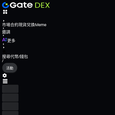
市場
合約
現貨
兌換
Meme
邀請
更多
搜尋代幣/錢包
/
活動