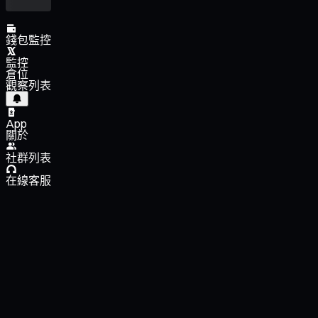
錢包監控
監控
倉位
觀察列表
App
關於
社群列表
在線客服