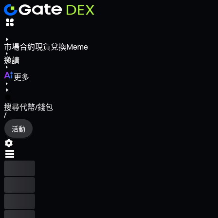
市場
合約
現貨
兌換
Meme
邀請
更多
搜尋代幣/錢包
/
活動