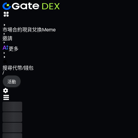
市場
合約
現貨
兌換
Meme
邀請
更多
搜尋代幣/錢包
/
活動