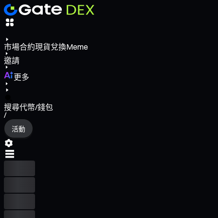
市場
合約
現貨
兌換
Meme
邀請
更多
搜尋代幣/錢包
/
活動