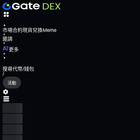
市場
合約
現貨
兌換
Meme
邀請
更多
搜尋代幣/錢包
/
活動