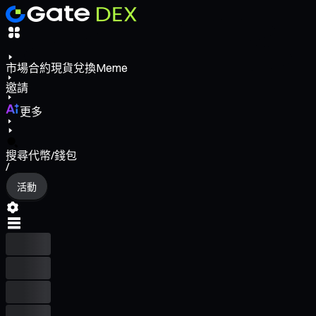
市場
合約
現貨
兌換
Meme
邀請
更多
搜尋代幣/錢包
/
活動