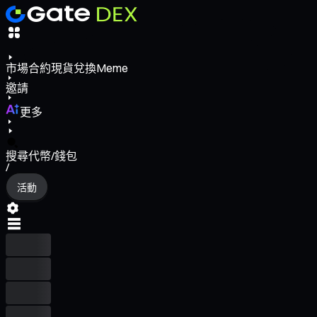
市場
合約
現貨
兌換
Meme
邀請
更多
搜尋代幣/錢包
/
活動