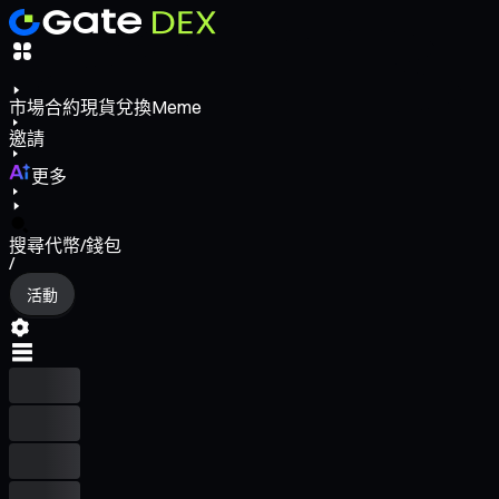
市場
合約
現貨
兌換
Meme
邀請
更多
搜尋代幣/錢包
/
活動