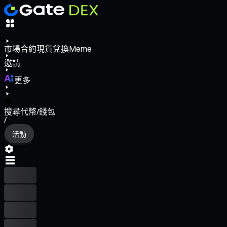
市場
合約
現貨
兌換
Meme
邀請
更多
搜尋代幣/錢包
/
活動