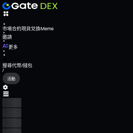
市場
合約
現貨
兌換
Meme
邀請
更多
搜尋代幣/錢包
/
活動