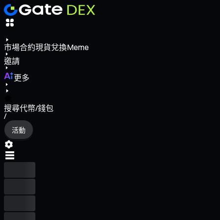
市場
合約
現貨
兌換
Meme
邀請
更多
搜尋代幣/錢包
/
活動