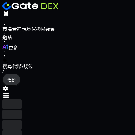
市場
合約
現貨
兌換
Meme
邀請
更多
搜尋代幣/錢包
/
活動