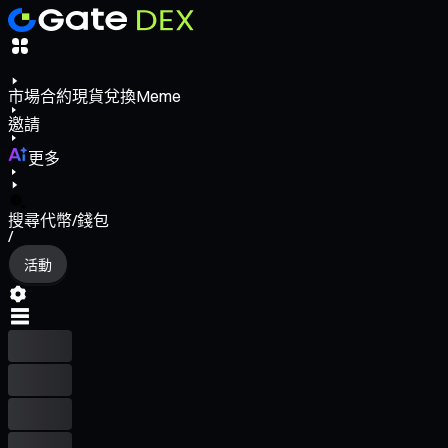
市場
合約
現貨
兌換
Meme
邀請
更多
搜尋代幣/錢包
/
活動