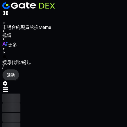
市場
合約
現貨
兌換
Meme
邀請
更多
搜尋代幣/錢包
/
活動