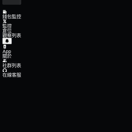
錢包監控
監控
倉位
觀察列表
App
關於
社群列表
在線客服