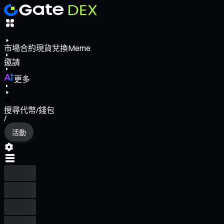
市場
合約
現貨
兌換
Meme
邀請
更多
搜尋代幣/錢包
/
活動